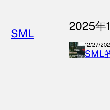
内
容
を
2025年
ス
SML
キ
ッ
12/27/20
プ
SML