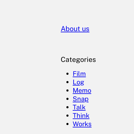
About us
Categories
Film
Log
Memo
Snap
Talk
Think
Works