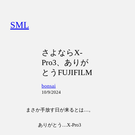
内
容
を
SML
ス
キ
ッ
プ
さよならX-
Pro3、ありが
とうFUJIFILM
bonsai
10/9/2024
まさか手放す日が来るとは…。
ありがとう…X-Pro3